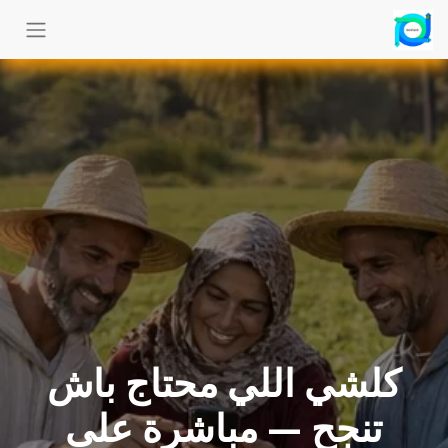
كلشي اللي محتاج باش
تنجح — مباشرة على